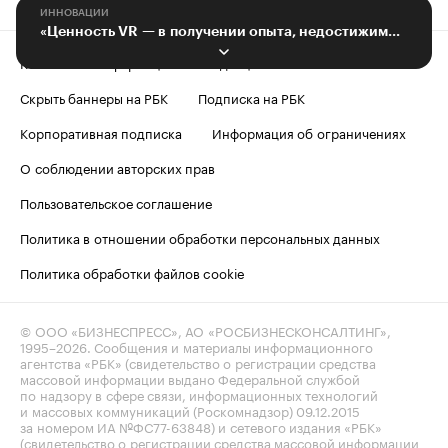
ИННОВАЦИИ
«Ценность VR — в получении опыта, недостижимого в реальной жизни»
Контактная информация
Редакция
Скрыть баннеры на РБК
Подписка на РБК
Корпоративная подписка
Информация об ограничениях
О соблюдении авторских прав
Пользовательское соглашение
Политика в отношении обработки персональных данных
Политика обработки файлов cookie
© ООО «БИЗНЕСПРЕСС», АО «РОСБИЗНЕСКОНСАЛТИНГ»,
1995–2026
. Сообщения и материалы информационного
агентства «РБК» (свидетельство о регистрации средства
массовой информации выдано Федеральной службой
по надзору в сфере связи, информационных технологий
и массовых коммуникаций (Роскомнадзор) 09.12.2015
за номером ИА №ФС77-63848) и сетевого издания «РБК»
(свидетельство о регистрации средства массовой информации