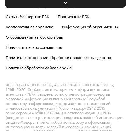
Контактная информация
Редакция
Скрыть баннеры на РБК
Подписка на РБК
Корпоративная подписка
Информация об ограничениях
О соблюдении авторских прав
Пользовательское соглашение
Политика в отношении обработки персональных данных
Политика обработки файлов cookie
© ООО «БИЗНЕСПРЕСС», АО «РОСБИЗНЕСКОНСАЛТИНГ»,
1995–2026
. Сообщения и материалы информационного
агентства «РБК» (свидетельство о регистрации средства
массовой информации выдано Федеральной службой
по надзору в сфере связи, информационных технологий
и массовых коммуникаций (Роскомнадзор) 09.12.2015
за номером ИА №ФС77-63848) и сетевого издания «РБК»
(свидетельство о регистрации средства массовой информации
выдано Федеральной службой по надзору в сфере связи,
информационных технологий и массовых коммуникаций
(Роскомнадзор) 03.12.2021 за номером ЭЛ №ФС77-82385)