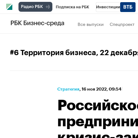
Подписка на РБК
Инвестиции
Спорт
Школа управления РБК
РБК 
Все выпуски
Спецпроект
Стиль
Крипто
РБК Бизнес-среда
Спецпроекты СПб
Конференции СПб
#6 Территория бизнеса
, 22 декаб
Технологии и медиа
Финансы
Рыно
Стратегия
⁠,
16 ноя 2022, 09:54
Российско
предприни
кризис-зак