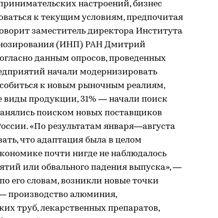
принимательских настроений, бизнес
оваться к текущим условиям, предпочитая
говорит заместитель директора Института
гнозирования (ИНП) РАН Дмитрий
согласно данным опросов, проведенных
редприятий начали модернизировать
особиться к новым рыночным реалиям,
е виды продукции, 31% — начали поиск
занялись поиском новых поставщиков
России. «По результатам января—августа
ать, что адаптация была в целом
экономике почти нигде не наблюдалось
ятий или обвального падения выпуска», —
, по его словам, возникли новые точки
 — производство алюминия,
их труб, лекарственных препаратов,