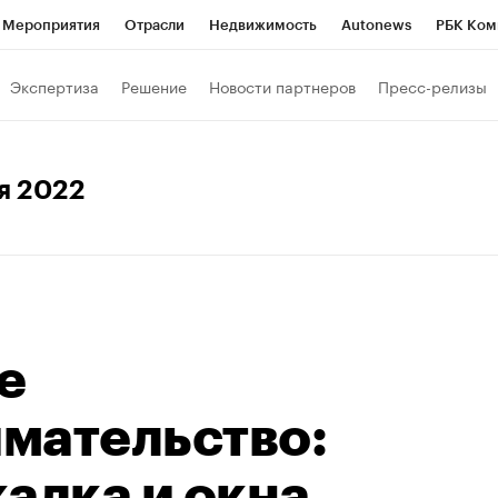
Мероприятия
Отрасли
Недвижимость
Autonews
РБК Ком
Образование
РБК Курсы
РБК Life
Тренды
Визионеры
Н
Экспертиза
Решение
Новости партнеров
Пресс-релизы
Дискуссионный клуб
Исследования
Кредитные рейтинги
Фр
Спецпроекты
Проверка контрагентов
Политика
Экономи
ря 2022
к наличной валюты
е
мательство:
алка и окна