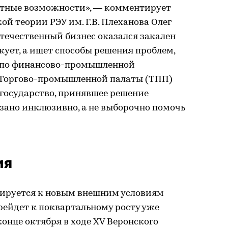
ртные возможности», — комментирует
й теории РЭУ им. Г.В. Плеханова Олег
отечественный бизнес оказался закален
кует, а ищет способы решения проблем,
а по финансово-промышленной
 Торгово-промышленной палаты (ТПП)
 государство, принявшее решение
язано инклюзивно, а не выборочно помочь
ия
ируется к новым внешним условиям
ерейдет к поквартальному росту уже
 конце октября в ходе ХV Веронского