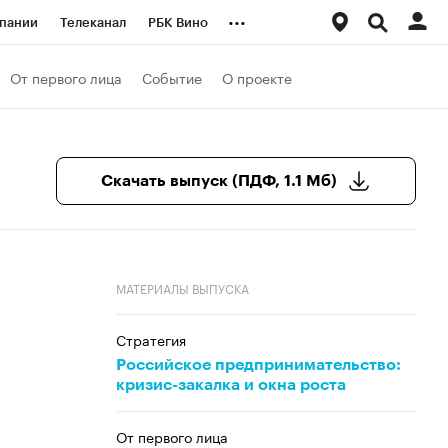
...
пании
Телеканал
РБК Вино
ациональные проекты
Город
От первого лица
Событие
О проекте
аншизы
Газета
ка
Бизнес
Скачать выпуск (ПДФ, 1.1 Мб)
МАТЕРИАЛЫ ВЫПУСКА
Стратегия
Российское предпринимательство:
кризис-закалка и окна роста
От первого лица