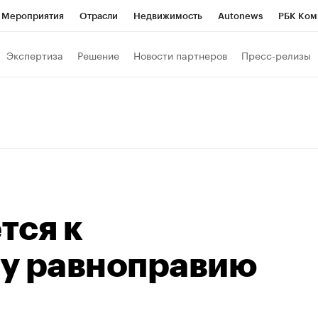
Мероприятия
Отрасли
Недвижимость
Autonews
РБК Ком
Образование
РБК Курсы
РБК Life
Тренды
Визионеры
Н
Экспертиза
Решение
Новости партнеров
Пресс-релизы
Дискуссионный клуб
Исследования
Кредитные рейтинги
Фр
Спецпроекты
Проверка контрагентов
Политика
Экономи
к наличной валюты
тся к
у равноправию