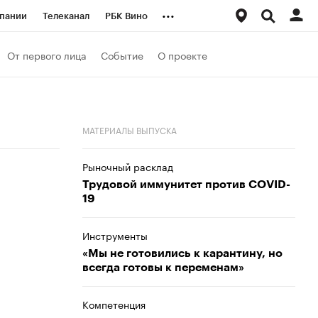
...
пании
Телеканал
РБК Вино
ациональные проекты
Город
От первого лица
Событие
О проекте
аншизы
Газета
ка
Бизнес
МАТЕРИАЛЫ ВЫПУСКА
Рыночный расклад
Трудовой иммунитет против COVID-
19
Инструменты
«Мы не готовились к карантину, но
всегда готовы к переменам»
Компетенция