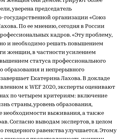
ем женщин они демонстрируют более
ли, уверена председатель
-государственной организации «Союз
хова. По ее мнению, сегодня в России
рофессиональных кадров. «Эту проблему,
жно и необходимо решать повышением
ти женщин, в частности усилением
овышением статуса профессионального
го образования и непрерывного
завершает Екатерина Лахова. В докладе
овленном к WEF 2020, эксперты оценивают
анах по четырем критериям: включение
нь страны, уровень образования,
ие необходимости выживания, а также
в. Согласно выводам экспертов, в целом
о гендерного равенства улучшается. Этому