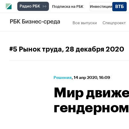
Подписка на РБК
Инвестиции
Спорт
Школа управления РБК
РБК 
Все выпуски
Спецпроект
Стиль
Крипто
РБК Бизнес-среда
Спецпроекты СПб
Конференции СПб
#5 Рынок труда
, 28 декабря 2020
Технологии и медиа
Финансы
Рыно
Решения
⁠,
14 апр 2020, 16:09
Мир движе
гендерном