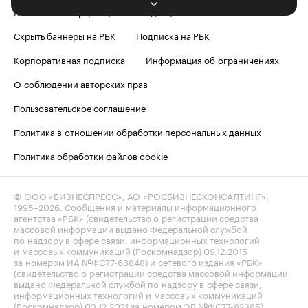
Контактная информация
Редакция
Скрыть баннеры на РБК
Подписка на РБК
Корпоративная подписка
Информация об ограничениях
О соблюдении авторских прав
Пользовательское соглашение
Политика в отношении обработки персональных данных
Политика обработки файлов cookie
© ООО «БИЗНЕСПРЕСС», АО «РОСБИЗНЕСКОНСАЛТИНГ»,
1995–2026
. Сообщения и материалы информационного
агентства «РБК» (свидетельство о регистрации средства
массовой информации выдано Федеральной службой
по надзору в сфере связи, информационных технологий
и массовых коммуникаций (Роскомнадзор) 09.12.2015
за номером ИА №ФС77-63848) и сетевого издания «РБК»
(свидетельство о регистрации средства массовой информации
выдано Федеральной службой по надзору в сфере связи,
информационных технологий и массовых коммуникаций
(Роскомнадзор) 03.12.2021 за номером ЭЛ №ФС77-82385)