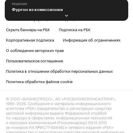
РЕШЕНИЯ
Фургон из комиссионки
Контактная информация
Редакция
Скрыть баннеры на РБК
Подписка на РБК
Корпоративная подписка
Информация об ограничениях
О соблюдении авторских прав
Пользовательское соглашение
Политика в отношении обработки персональных данных
Политика обработки файлов cookie
© ООО «БИЗНЕСПРЕСС», АО «РОСБИЗНЕСКОНСАЛТИНГ»,
1995–2026
. Сообщения и материалы информационного
агентства «РБК» (свидетельство о регистрации средства
массовой информации выдано Федеральной службой
по надзору в сфере связи, информационных технологий
и массовых коммуникаций (Роскомнадзор) 09.12.2015
за номером ИА №ФС77-63848) и сетевого издания «РБК»
(свидетельство о регистрации средства массовой информации