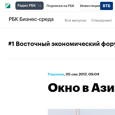
Подписка на РБК
Инвестиции
Школа управления РБК
РБК Образова
Все выпуски
Спецпроект
РБК Бизнес-среда
Дискуссионный клу
Спецпроекты
Проверка контрагентов
#1 Восточный экономический фор
Решения
⁠,
05 сен 2017, 09:04
Окно в Аз