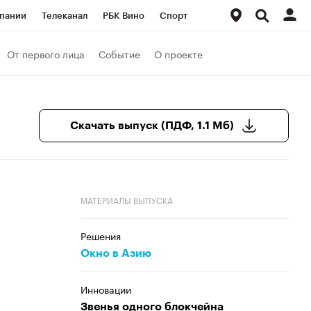
пании
Телеканал
РБК Вино
Спорт
ые проекты
Город
Стиль
Крипто
От первого лица
Событие
О проекте
Спецпроекты СПб
Конференции СПб
ансы
Рынок наличной валюты
Скачать выпуск (ПДФ, 1.1 Мб)
МАТЕРИАЛЫ ВЫПУСКА
Решения
Окно в Азию
Инновации
Звенья одного блокчейна