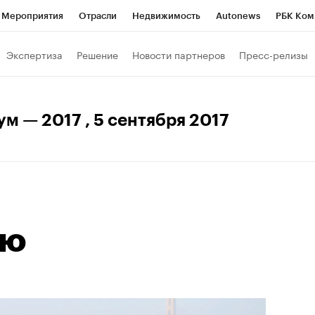
Мероприятия
Отрасли
Недвижимость
Autonews
РБК Ком
ние
РБК Курсы
РБК Life
Тренды
Визионеры
Национальн
Экспертиза
Решение
Новости партнеров
Пресс-релизы
б
Исследования
Кредитные рейтинги
Франшизы
Газета
Политика
Экономика
Бизнес
Технологии и медиа
Фин
ум — 2017
, 5 сентября 2017
ию