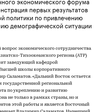
очного экономического форума
онстрация первых результатов
ой политики по привлечению
нию демографической ситуации
й вопрос экономического сотрудничества
зиатско-Тихоокеанского региона (АТР)
орит заведующий кафедрой
Высшей школы корпоративного
р Саламатов. «Дальний Восток остается
 государственной региональной
ота по укреплению и развитию
на не только в рамках страны, но и
ентов этой работы и является Восточный
тмечает Владимир Саламатов. Нынешний