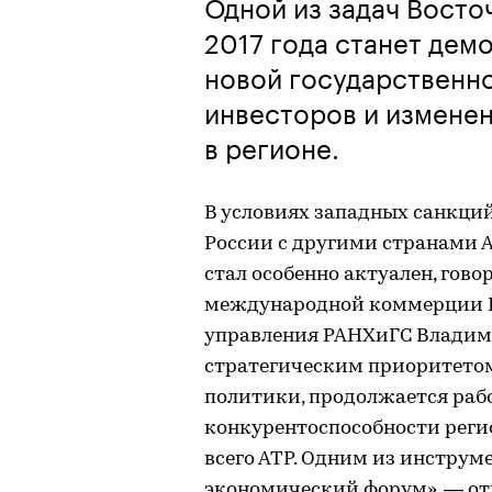
Одной из задач Вост
2017 года станет дем
новой государственн
инвесторов и измене
в регионе.
В условиях западных санкци
России с другими странами А
стал особенно актуален, гов
международной коммерции 
управления РАНХиГС Владими
стратегическим приоритетом
политики, продолжается раб
конкурентоспособности регио
всего АТР. Одним из инструм
экономический форум», — о