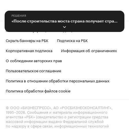
РЕШЕНИЯ
«После строительства моста страна получает стратегически важные порты»
Контактная информация
Редакция
Скрыть баннеры на РБК
Подписка на РБК
Корпоративная подписка
Информация об ограничениях
О соблюдении авторских прав
Пользовательское соглашение
Политика в отношении обработки персональных данных
Политика обработки файлов cookie
© ООО «БИЗНЕСПРЕСС», АО «РОСБИЗНЕСКОНСАЛТИНГ»,
1995–2026
. Сообщения и материалы информационного
агентства «РБК» (свидетельство о регистрации средства
массовой информации выдано Федеральной службой
по надзору в сфере связи, информационных технологий