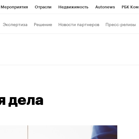
Мероприятия
Отрасли
Недвижимость
Autonews
РБК Ком
Образование
РБК Курсы
РБК Life
Тренды
Визионеры
Н
Экспертиза
Решение
Новости партнеров
Пресс-релизы
Дискуссионный клуб
Исследования
Кредитные рейтинги
Фр
Спецпроекты
Проверка контрагентов
Политика
Экономи
к наличной валюты
я дела