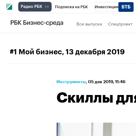
Подписка на РБК
Инвестиции
Спорт
Школа управления РБК
РБК 
Все выпуски
Спецпроект
Стиль
Крипто
РБК Бизнес-среда
Спецпроекты СПб
Конференции СПб
#1 Мой бизнес
, 13 декабря 2019
Технологии и медиа
Финансы
Рыно
Инструменты
⁠,
05 дек 2019, 11:46
Скиллы дл