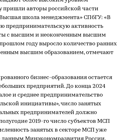
бладают более высоким уровнем
ду пришли авторы российской части
«Высшая школа менеджмента» СПбГУ: «В
шую предпринимательскую активность
ты с высшим и неоконченным высшим
в прошлом году выросло количество ранних
ченным высшим образованием, отмечают
рованного бизнес-образования остается
ебольших предприятий. До конца 2024
Малое и среднее предпринимательство
льской инициативы», число занятых
уальных предпринимателей должно
 полугодие 2019-го число субъектов МСП
численность занятых в секторе МСП уже
 по данным Минэкономразвития России.