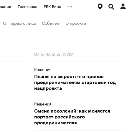
...
пании
Телеканал
РБК Вино
ациональные проекты
Город
От первого лица
Событие
О проекте
аншизы
Газета
ка
Бизнес
МАТЕРИАЛЫ ВЫПУСКА
Решения
Планы на вырост: что принес
предпринимателям стартовый год
нацпроекта
Решения
Смена поколений: как меняется
портрет российского
предпринимателя