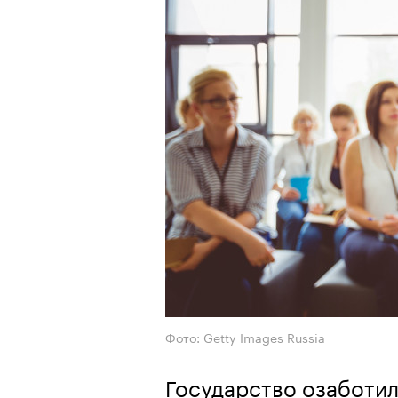
Фото: Getty Images Russia
Государство озаботило