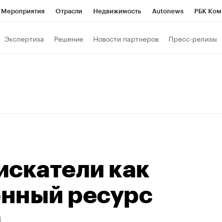
Мероприятия
Отрасли
Недвижимость
Autonews
РБК Ком
ние
РБК Курсы
РБК Life
Тренды
Визионеры
Национальн
Экспертиза
Решение
Новости партнеров
Пресс-релизы
б
Исследования
Кредитные рейтинги
Франшизы
Газета
Политика
Экономика
Бизнес
Технологии и медиа
Фин
искатели как
нный ресурс
и