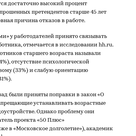
тся достаточно высокий процент
опрошенных претендентов старше 45 лет
овная причина отказов в работе.
ми» у работодателей принято связывать
тника, отмечается в исследовании hh.ru.
ботников старшего возраста называли
4%), отсутствие психологической
вому (33%) и слабую ориентацию
31%).
зад были приняты поправки в закон «О
запрещающие устанавливать возрастные
доустройстве. Однако проблему они
атель проекта «50 Плюс»
же в «Московское долголетие»), академик