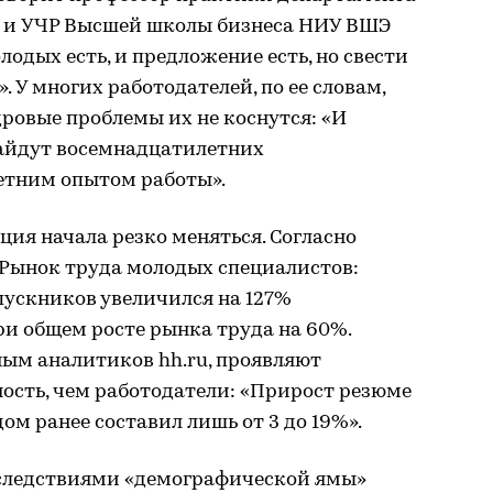
я и УЧР Высшей школы бизнеса НИУ ВШЭ
лодых есть, и предложение есть, но свести
. У многих работодателей, по ее словам,
дровые проблемы их не коснутся: «И
айдут восемнадцатилетних
етним опытом работы».
ция начала резко меняться. Согласно
«Рынок труда молодых специалистов:
ыпускников увеличился на 127%
при общем росте рынка труда на 60%.
ным аналитиков hh.ru, проявляют
ость, чем работодатели: «Прирост резюме
дом ранее составил лишь от 3 до 19%».
оследствиями «демографической ямы»