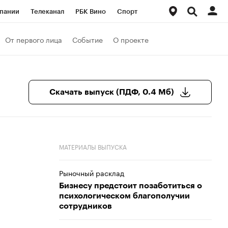
пании
Телеканал
РБК Вино
Спорт
ые проекты
Город
Стиль
Крипто
От первого лица
Событие
О проекте
Спецпроекты СПб
Конференции СПб
ансы
Рынок наличной валюты
Скачать выпуск (ПДФ, 0.4 Мб)
МАТЕРИАЛЫ ВЫПУСКА
Рыночный расклад
Бизнесу предстоит позаботиться о
психологическом благополучии
сотрудников