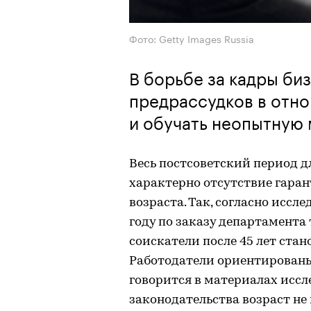
Фото: Getty Images Russia
В борьбе за кадры биз
предрассудков в отно
и обучать неопытную
Весь постсоветский период д
характерно отсутствие гара
возраста. Так, согласно иссл
году по заказу департамента
соискатели после 45 лет ста
Работодатели ориентированы 
говорится в материалах иссл
законодательства возраст не