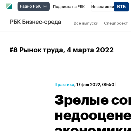
Подписка на РБК
Инвестиции
Школа управления РБК
РБК Образова
Все выпуски
Спецпроект
РБК Бизнес-среда
Дискуссионный клу
Спецпроекты
Проверка контрагентов
#8 Рынок труда
, 4 марта 2022
Практика
⁠,
17 фев 2022, 09:50
Зрелые со
недооцене
экономик