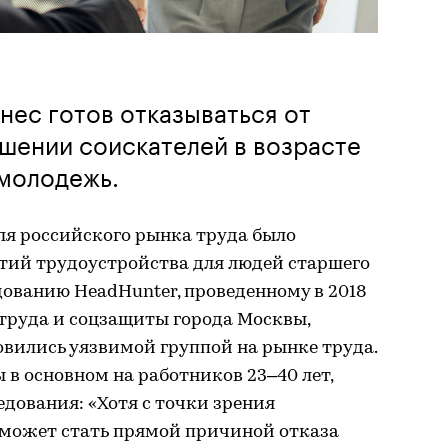
нес готов отказываться от
шении соискателей в возрасте
 молодежь.
ля российского рынка труда было
нтий трудоустройства для людей старшего
едованию HeadHunter, проведенному в 2018
 труда и соцзащиты города Москвы,
новились уязвимой группой на рынке труда.
в основном на работников 23–40 лет,
едования: «Хотя с точки зрения
 может стать прямой причиной отказа