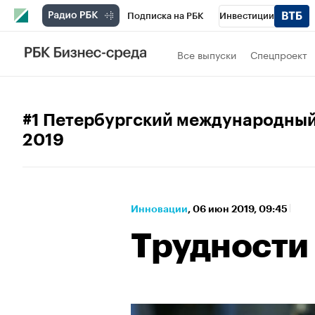
Подписка на РБК
Инвестиции
Школа управления РБК
РБК Образова
Все выпуски
Спецпроект
РБК Бизнес-среда
Дискуссионный клу
Спецпроекты
Проверка контрагентов
#1 Петербургский международный
2019
Инновации
⁠,
06 июн 2019, 09:45
Трудности