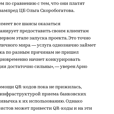
м по сравнению с тем, что они платят
зампред ЦБ Ольга Скоробогатова.
 имеет все шансы оказаться
ланирует предоставить своим клиентам
первом этапе запуска проекта. Это точно
аличного мира — услуга однозначно займет
ока по разным причинам не пришел
одновременно начнет конкурировать
иции достаточно сильны», — уверен Арно
омощи QR-кодов пока не прижилась,
й инфраструктурой приема банковских
ривычка к их использованию. Однако
ристов может привести QR-коды и на эти