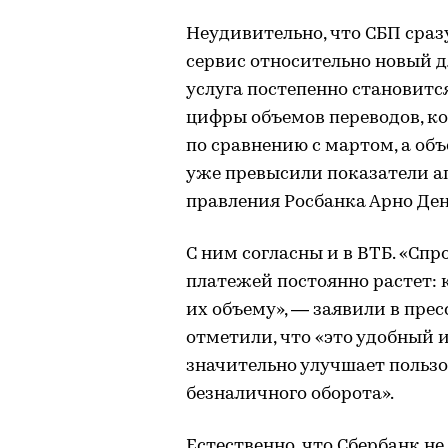
Неудивительно, что СБП сра
сервис относительно новый д
услуга постепенно становитс
цифры объемов переводов, ко
по сравнению с мартом, а об
уже превысили показатели а
правления Росбанка Арно Ден
С ним согласны и в ВТБ. «Сп
платежей постоянно растет: к
их объему», — заявили в прес
отметили, что «это удобный 
значительно улучшает польз
безналичного оборота».
Естественно, что Сбербанк не