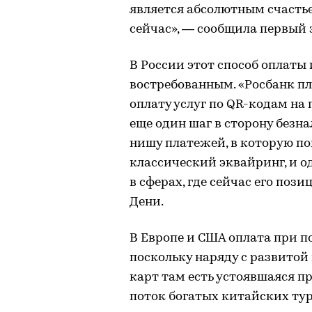
является абсолютным счастье
сейчас», — сообщила первый 
В России этот способ оплаты
востребованным. «Росбанк п
оплату услуг по QR-кодам на 
еще один шаг в сторону безн
нишу платежей, в которую п
классический эквайринг, и 
в сферах, где сейчас его поз
Дени.
В Европе и США оплата при п
поскольку наряду с развито
карт там есть устоявшаяся п
поток богатых китайских ту