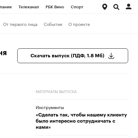
пании
Телеканал
РБК Вино
Спорт
ые проекты
Город
Стиль
Крипто
От первого лица
Событие
О проекте
Спецпроекты СПб
Конференции СПб
ансы
Рынок наличной валюты
ня
Скачать выпуск (ПДФ, 1.8 Мб)
МАТЕРИАЛЫ ВЫПУСКА
Инструменты
«Cделать так, чтобы нашему клиенту
было интересно сотрудничать с
нами»