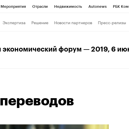
Мероприятия
Отрасли
Недвижимость
Autonews
РБК Ком
ние
РБК Курсы
РБК Life
Тренды
Визионеры
Национальн
Экспертиза
Решение
Новости партнеров
Пресс-релизы
б
Исследования
Кредитные рейтинги
Франшизы
Газета
Политика
Экономика
Бизнес
Технологии и медиа
Фин
 экономический форум — 2019
, 6 ию
 переводов