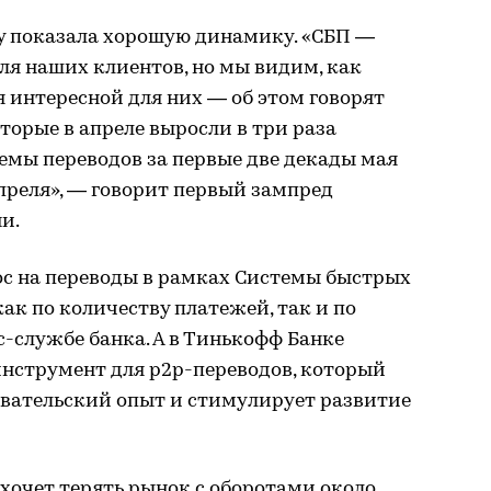
зу показала хорошую динамику. «СБП —
ля наших клиентов, но мы видим, как
я интересной для них — об этом говорят
торые в апреле выросли в три раза
ъемы переводов за первые две декады мая
преля», — говорит первый зампред
и.
рос на переводы в рамках Системы быстрых
ак по количеству платежей, так и по
с-службе банка. А в Тинькофф Банке
инструмент для p2p-переводов, который
овательский опыт и стимулирует развитие
 хочет терять рынок с оборотами около