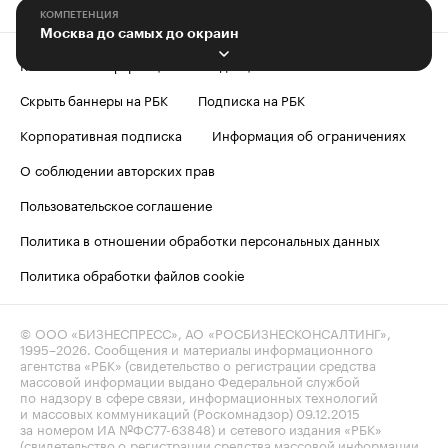
КОМПЕТЕНЦИЯ
Москва до самых до окраин
Контактная информация
Редакция
Скрыть баннеры на РБК
Подписка на РБК
Корпоративная подписка
Информация об ограничениях
О соблюдении авторских прав
Пользовательское соглашение
Политика в отношении обработки персональных данных
Политика обработки файлов cookie
© ООО «БИЗНЕСПРЕСС», АО «РОСБИЗНЕСКОНСАЛТИНГ»,
1995–2026
. Сообщения и материалы информационного
агентства «РБК» (свидетельство о регистрации средства
массовой информации выдано Федеральной службой
по надзору в сфере связи, информационных технологий
и массовых коммуникаций (Роскомнадзор) 09.12.2015
за номером ИА №ФС77-63848) и сетевого издания «РБК»
(свидетельство о регистрации средства массовой информации