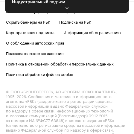
Индустриальный подъем
Контактная информация
Редакция
Скрыть баннеры на РБК
Подписка на РБК
Корпоративная подписка
Информация об ограничениях
О соблюдении авторских прав
Пользовательское соглашение
Политика в отношении обработки персональных данных
Политика обработки файлов cookie
© ООО «БИЗНЕСПРЕСС», АО «РОСБИЗНЕСКОНСАЛТИНГ»,
1995–2026
. Сообщения и материалы информационного
агентства «РБК» (свидетельство о регистрации средства
массовой информации выдано Федеральной службой
по надзору в сфере связи, информационных технологий
и массовых коммуникаций (Роскомнадзор) 09.12.2015
за номером ИА №ФС77-63848) и сетевого издания «РБК»
(свидетельство о регистрации средства массовой информации
выдано Федеральной службой по надзору в сфере связи,