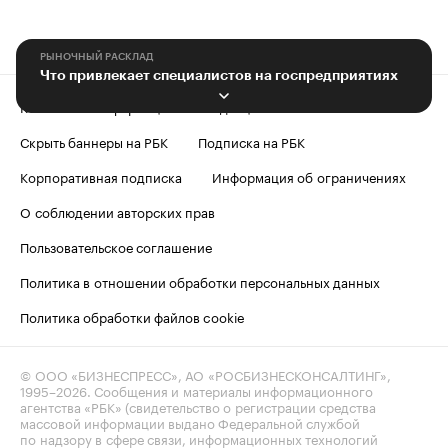
РЫНОЧНЫЙ РАСКЛАД
Что привлекает специалистов на госпредприятиях
Контактная информация
Редакция
Скрыть баннеры на РБК
Подписка на РБК
Корпоративная подписка
Информация об ограничениях
О соблюдении авторских прав
Пользовательское соглашение
Политика в отношении обработки персональных данных
Политика обработки файлов cookie
© ООО «БИЗНЕСПРЕСС», АО «РОСБИЗНЕСКОНСАЛТИНГ»,
1995–2026
. Сообщения и материалы информационного
агентства «РБК» (свидетельство о регистрации средства
массовой информации выдано Федеральной службой
по надзору в сфере связи, информационных технологий