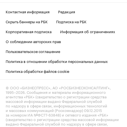
Контактная информация
Редакция
Скрыть баннеры на РБК
Подписка на РБК
Корпоративная подписка
Информация об ограничениях
О соблюдении авторских прав
Пользовательское соглашение
Политика в отношении обработки персональных данных
Политика обработки файлов cookie
© ООО «БИЗНЕСПРЕСС», АО «РОСБИЗНЕСКОНСАЛТИНГ»,
1995–2026
. Сообщения и материалы информационного
агентства «РБК» (свидетельство о регистрации средства
массовой информации выдано Федеральной службой
по надзору в сфере связи, информационных технологий
и массовых коммуникаций (Роскомнадзор) 09.12.2015
за номером ИА №ФС77-63848) и сетевого издания «РБК»
(свидетельство о регистрации средства массовой информации
выдано Федеральной службой по надзору в сфере связи,